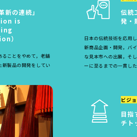
革新の連続」
伝統
ion is
発・
uing
tion）
日本の伝統技術を応用し
新商品企画・開発，バ
あることをやめて，老舗
な見本市への出展，そし
た新製品の開発をしてい
ーに至るまでの一貫し
ビジョ
目指
チト