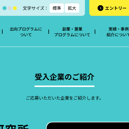
：
●
●
●
文字サイズ：
標準
拡大
エントリー
出向プログラムに
副業・兼業
実績・事例
ついて
プログラムについて
紹介につい
て
について
て
受入企業のご紹介
ご応募いただいた企業をご紹介します。