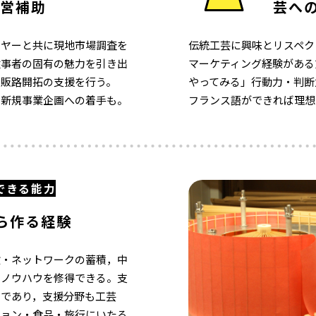
営補助
芸へ
イヤーと共に現地市場調査を
伝統工芸に興味とリスペク
従事者の固有の魅力を引き出
マーケティング経験がある
・販路開拓の支援を行う。
やってみる」行動力・判断
ば新規事業企画への着手も。
フランス語ができれば理想
できる能力
ら作る経験
験・ネットワークの蓄積，中
・ノウハウを修得できる。支
まであり，支援分野も工芸
ション・食品・旅行にいたる