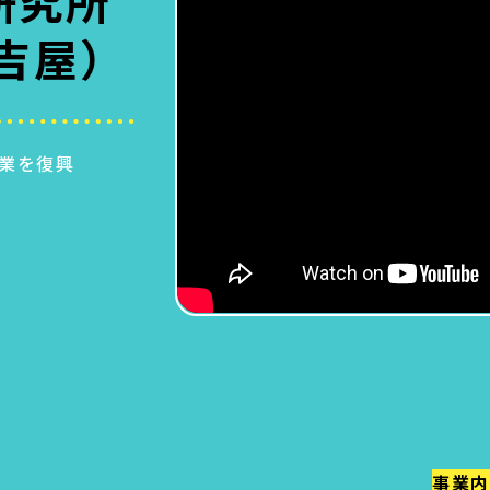
研究所
吉屋）
業を復興
事業内