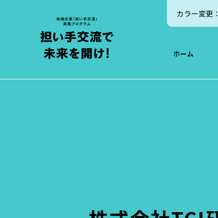
カラー変更
ホーム
ホーム
出向プログラムについ
副業・兼業プログラム
実績・事例紹介につい
受入企業のご紹介
送出企業のご紹介
イベント情報
お知らせ
エントリー