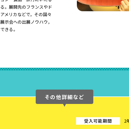
れる。展開先のフランスやド
・アメリカなどで，その国々
外展示会への出展ノウハウ，
築できる。
その他詳細など
受入可能期間
2