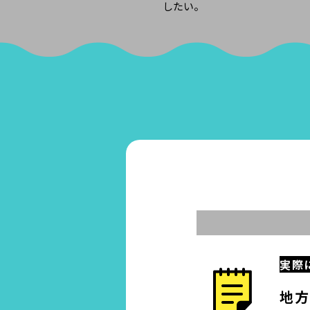
したい。
実際
地方